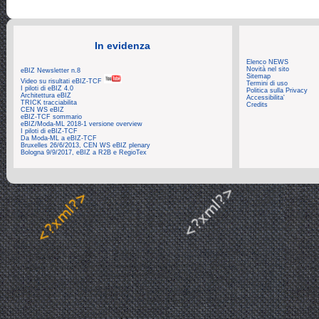
In evidenza
Elenco NEWS
Novità nel sito
eBIZ Newsletter n.8
Sitemap
Video su risultati eBIZ-TCF
Termini di uso
I piloti di eBIZ 4.0
Politica sulla Privacy
Architettura eBIZ
Accessibilita'
TRICK tracciabilita
Credits
CEN WS eBIZ
eBIZ-TCF sommario
eBIZ/Moda-ML 2018-1 versione overview
I piloti di eBIZ-TCF
Da Moda-ML a eBIZ-TCF
Bruxelles 26/6/2013, CEN WS eBIZ plenary
Bologna 9/9/2017, eBIZ a R2B e RegioTex