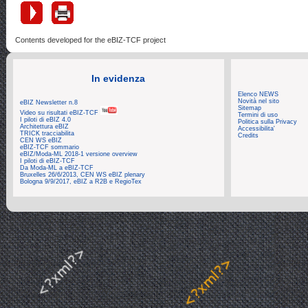
Contents developed for the eBIZ-TCF project
In evidenza
Elenco NEWS
Novità nel sito
eBIZ Newsletter n.8
Sitemap
Video su risultati eBIZ-TCF
Termini di uso
I piloti di eBIZ 4.0
Politica sulla Privacy
Architettura eBIZ
Accessibilita'
TRICK tracciabilita
Credits
CEN WS eBIZ
eBIZ-TCF sommario
eBIZ/Moda-ML 2018-1 versione overview
I piloti di eBIZ-TCF
Da Moda-ML a eBIZ-TCF
Bruxelles 26/6/2013, CEN WS eBIZ plenary
Bologna 9/9/2017, eBIZ a R2B e RegioTex