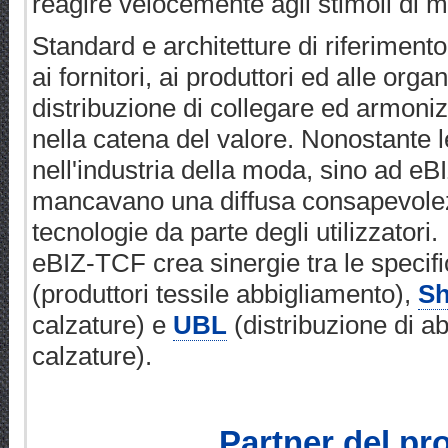
reagire velocemente agli stimoli di m
Standard e architetture di riferimen
ai fornitori, ai produttori ed alle orga
distribuzione di collegare ed armoniz
nella catena del valore. Nonostante le
nell'industria della moda, sino ad e
mancavano una diffusa consapevolezz
tecnologie da parte degli utilizzatori.
eBIZ-TCF crea sinergie tra le specif
(produttori tessile abbigliamento),
Sh
calzature) e
UBL
(distribuzione di a
calzature).
Partner del pr