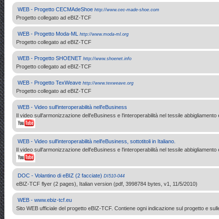
WEB - Progetto CECMAdeShoe
http://www.cec-made-shoe.com
Progetto collegato ad eBIZ-TCF
WEB - Progetto Moda-ML
http://www.moda-ml.org
Progetto collegato ad eBIZ-TCF
WEB - Progetto SHOENET
http://www.shoenet.info
Progetto collegato ad eBIZ-TCF
WEB - Progetto TexWeave
http://www.texweave.org
Progetto collegato ad eBIZ-TCF
WEB - Video sull'interoperabilità nell'eBusiness
Il video sull'armonizzazione dell'eBusiness e l'interoperabilità nel tessile abbigliam
WEB - Video sull'interoperabilità nell'eBusiness, sottotitoli in Italiano.
Il video sull'armonizzazione dell'eBusiness e l'interoperabilità nel tessile abbigliam
DOC - Volantino di eBIZ (2 facciate)
DI510-044
eBIZ-TCF flyer (2 pages), Italian version (pdf, 3998784 bytes, v1, 11/5/2010)
WEB - www.ebiz-tcf.eu
Sito WEB ufficiale del progetto eBIZ-TCF. Contiene ogni indicazione sul progetto e sulle 