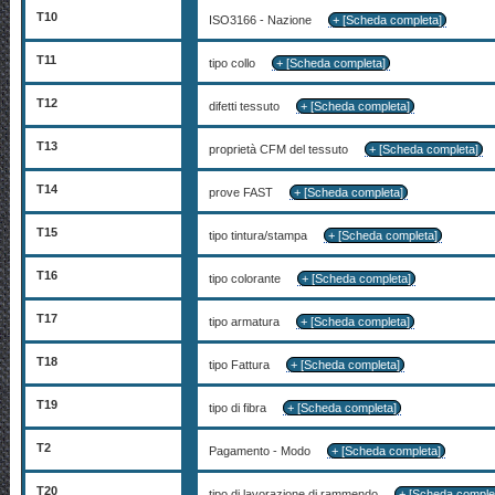
T10
ISO3166 - Nazione
+ [Scheda completa]
T11
tipo collo
+ [Scheda completa]
T12
difetti tessuto
+ [Scheda completa]
T13
proprietà CFM del tessuto
+ [Scheda completa]
T14
prove FAST
+ [Scheda completa]
T15
tipo tintura/stampa
+ [Scheda completa]
T16
tipo colorante
+ [Scheda completa]
T17
tipo armatura
+ [Scheda completa]
T18
tipo Fattura
+ [Scheda completa]
T19
tipo di fibra
+ [Scheda completa]
T2
Pagamento - Modo
+ [Scheda completa]
T20
tipo di lavorazione di rammendo
+ [Scheda comple