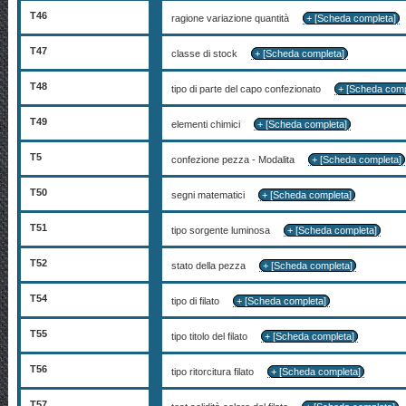
T46
ragione variazione quantità
+ [Scheda completa]
T47
classe di stock
+ [Scheda completa]
T48
tipo di parte del capo confezionato
+ [Scheda comp
T49
elementi chimici
+ [Scheda completa]
T5
confezione pezza - Modalita
+ [Scheda completa]
T50
segni matematici
+ [Scheda completa]
T51
tipo sorgente luminosa
+ [Scheda completa]
T52
stato della pezza
+ [Scheda completa]
T54
tipo di filato
+ [Scheda completa]
T55
tipo titolo del filato
+ [Scheda completa]
T56
tipo ritorcitura filato
+ [Scheda completa]
T57