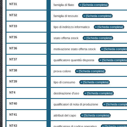
NT31
famiglia di filato
+ [Scheda completa]
NT32
famiglia di tessuto
+ [Scheda completa]
NT33
tipo di indirizzo informatico
+ [Scheda completa]
NT35
stato offerta stock
+ [Scheda completa]
NT36
motivazione stato offerta stock
+ [Scheda complet
NT37
qualificatore quantità disposta
+ [Scheda completa
NT38
prova colore
+ [Scheda completa]
NT39
tipo di consumo
+ [Scheda completa]
NT4
destinazione d'uso
+ [Scheda completa]
NT40
qualificatori di nota di produzione
+ [Scheda compl
NT41
attributi del capo
+ [Scheda completa]
NT43
qualificatore di codice operativo
+ [Scheda comple