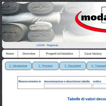
LOGIN
Registrati...
Home
Overview
Progetti ed iniziative
Case history
1 - Introduzione
2 - Processi
3 - Documenti
4 - Transazi
Ricerca termine in
denominazione e descrizione tabella
codice
Tabelle di valori dec