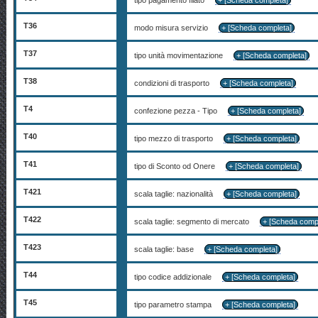
tipo pagamento filato
+ [Scheda completa]
T36
modo misura servizio
+ [Scheda completa]
T37
tipo unità movimentazione
+ [Scheda completa]
T38
condizioni di trasporto
+ [Scheda completa]
T4
confezione pezza - Tipo
+ [Scheda completa]
T40
tipo mezzo di trasporto
+ [Scheda completa]
T41
tipo di Sconto od Onere
+ [Scheda completa]
T421
scala taglie: nazionalità
+ [Scheda completa]
T422
scala taglie: segmento di mercato
+ [Scheda comp
T423
scala taglie: base
+ [Scheda completa]
T44
tipo codice addizionale
+ [Scheda completa]
T45
tipo parametro stampa
+ [Scheda completa]