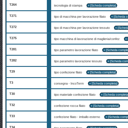
T264
tecnologia di stampa
+ [Scheda completa]
T271
tipo di macchina per lavorazione filato
+ [Scheda c
T272
tipo di macchina per lavorazione tessuto
+ [Sched
T275
tipo macchina di lavorazione di maglieria/confez
+ 
T281
tipo parametro lavorazione filato
+ [Scheda comple
T282
tipo parametro lavorazione tessuto
+ [Scheda com
T29
tipo confezione filato
+ [Scheda completa]
T3
consegna - IncoTerm
+ [Scheda completa]
T30
tipo materiale confezione filato
+ [Scheda complet
T32
confezione rocca filato
+ [Scheda completa]
T33
confezione filato - imballo esterno
+ [Scheda comp
T34