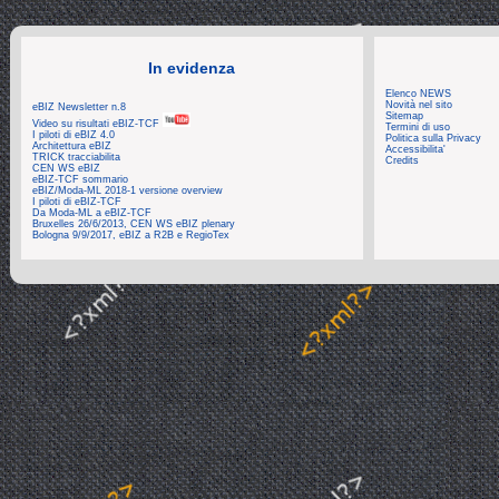
In evidenza
Elenco NEWS
Novità nel sito
eBIZ Newsletter n.8
Sitemap
Video su risultati eBIZ-TCF
Termini di uso
I piloti di eBIZ 4.0
Politica sulla Privacy
Architettura eBIZ
Accessibilita'
TRICK tracciabilita
Credits
CEN WS eBIZ
eBIZ-TCF sommario
eBIZ/Moda-ML 2018-1 versione overview
I piloti di eBIZ-TCF
Da Moda-ML a eBIZ-TCF
Bruxelles 26/6/2013, CEN WS eBIZ plenary
Bologna 9/9/2017, eBIZ a R2B e RegioTex