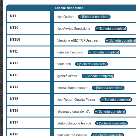
Tabelle decodifica
NT1
tipo Ordine
+ [Scheda completa]
NT10
tipo Avviso Spedizione
+ [Scheda completa]
NT100
Versione eBIZ TCFUpstream
+ [Scheda completa
NT11
causale trasporto
+ [Scheda completa]
NT12
fonte dati
+ [Scheda completa]
NT13
gravità difetto
+ [Scheda completa]
NT14
forma difetto tessuto
+ [Scheda completa]
NT15
tipo Report Qualità Pezza
+ [Scheda completa]
NT16
aliquota o causale IVA
+ [Scheda completa]
NT17
stato collezione tessuti
+ [Scheda completa]
NT18
funzione messaggio
+ [Scheda completa]