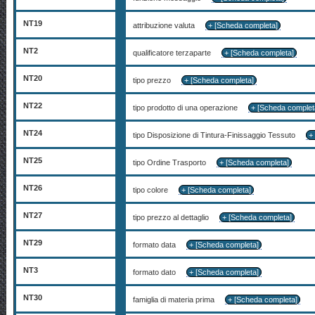
NT19
attribuzione valuta
+ [Scheda completa]
NT2
qualificatore terzaparte
+ [Scheda completa]
NT20
tipo prezzo
+ [Scheda completa]
NT22
tipo prodotto di una operazione
+ [Scheda complet
NT24
tipo Disposizione di Tintura-Finissaggio Tessuto
+ 
NT25
tipo Ordine Trasporto
+ [Scheda completa]
NT26
tipo colore
+ [Scheda completa]
NT27
tipo prezzo al dettaglio
+ [Scheda completa]
NT29
formato data
+ [Scheda completa]
NT3
formato dato
+ [Scheda completa]
NT30
famiglia di materia prima
+ [Scheda completa]