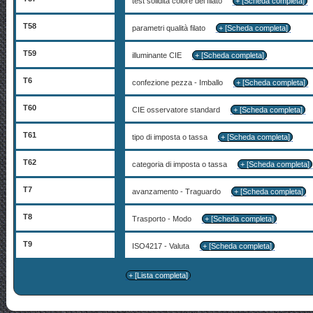
test solidità colore del filato
+ [Scheda completa]
T58
parametri qualità filato
+ [Scheda completa]
T59
illuminante CIE
+ [Scheda completa]
T6
confezione pezza - Imballo
+ [Scheda completa]
T60
CIE osservatore standard
+ [Scheda completa]
T61
tipo di imposta o tassa
+ [Scheda completa]
T62
categoria di imposta o tassa
+ [Scheda completa]
T7
avanzamento - Traguardo
+ [Scheda completa]
T8
Trasporto - Modo
+ [Scheda completa]
T9
ISO4217 - Valuta
+ [Scheda completa]
+ [Lista completa]