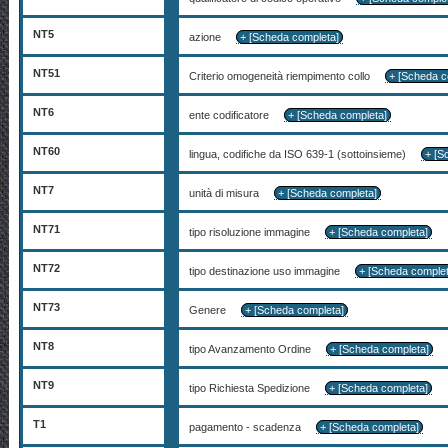
NT5
azione
+ [Scheda completa]
NT51
Criterio omogeneità riempimento collo
+ [Scheda c
NT6
ente codificatore
+ [Scheda completa]
NT60
lingua, codifiche da ISO 639-1 (sottoinsieme)
+ [S
NT7
unità di misura
+ [Scheda completa]
NT71
tipo risoluzione immagine
+ [Scheda completa]
NT72
tipo destinazione uso immagine
+ [Scheda comple
NT73
Genere
+ [Scheda completa]
NT8
tipo Avanzamento Ordine
+ [Scheda completa]
NT9
tipo Richiesta Spedizione
+ [Scheda completa]
T1
pagamento - scadenza
+ [Scheda completa]